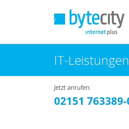
IT-Leistunge
You are here:
Jetzt anrufen:
02151 763389-