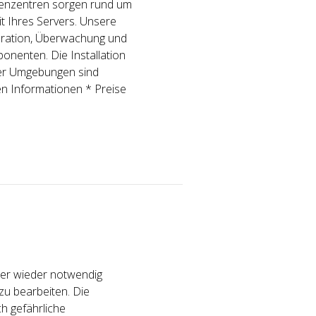
henzentren sorgen rund um
it Ihres Servers. Unsere
uration, Überwachung und
onenten. Die Installation
ler Umgebungen sind
n Informationen * Preise
mer wieder notwendig
u bearbeiten. Die
ch gefährliche