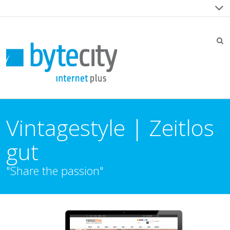
Vintagestyle | Zeitlos
gut
"Share the passion"