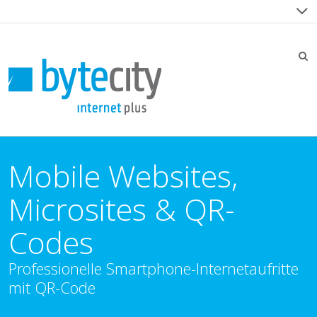
Mobile Websites,
Microsites & QR-
Codes
Professionelle Smartphone-Internetaufritte
mit QR-Code